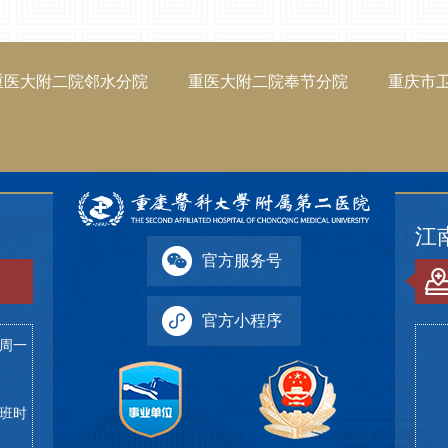
重医大附二院邻水分院
重医大附二院奉节分院
重庆市
江
官方服务号
官方小程序
（周一
下班时