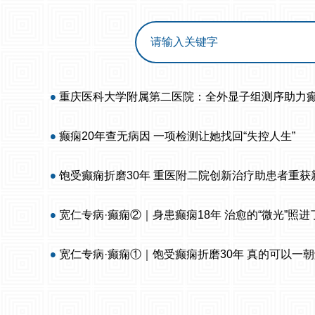
重庆医科大学附属第二医院：全外显子组测序助力
癫痫20年查无病因 一项检测让她找回“失控人生”
饱受癫痫折磨30年 重医附二院创新治疗助患者重获
宽仁专病·癫痫②｜身患癫痫18年 治愈的“微光”照
宽仁专病·癫痫①｜饱受癫痫折磨30年 真的可以一