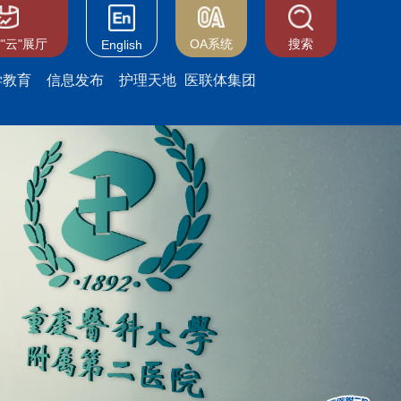
"云"展厅
OA系统
搜索
English
学教育
信息发布
护理天地
医联体集团