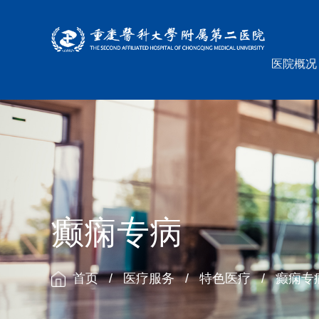
医院概况
癫痫专病
首页
/
医疗服务
/
特色医疗
/
癫痫专