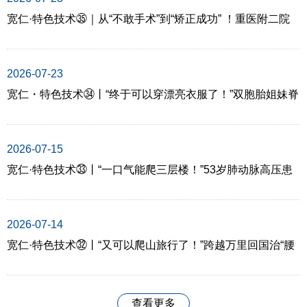
宽仁·特色技术㉟｜从“不敢手术”到“矫正成功” ！重医附二院
专家为她定制个性化手术方案“多保一节腰椎”
2026-07-23
宽仁・特色技术㉞丨“终于可以穿漂亮衣服了！”双胞胎姐妹脊
柱矫正术后重获挺拔身姿
2026-07-15
宽仁·特色技术㉝丨“一口气能爬三层楼！”53岁肺动脉高压患
者术后复诊，笑着走出重医附二院
2026-07-14
宽仁·特色技术㉜丨“又可以爬山旅行了！”跨越万里回国治“腰
突”，重医附二院微创手术为她解忧
查看更多