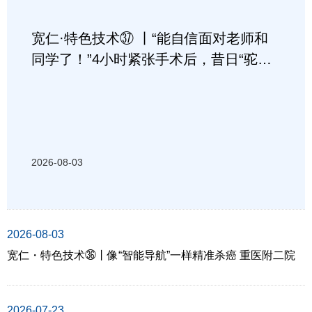
宽仁·特色技术㊲ 丨“能自信面对老师和
同学了！”4小时紧张手术后，昔日“驼
背”女孩挺直了腰杆！
2026-08-03
2026-08-03
宽仁・特色技术㊱丨像“智能导航”一样精准杀癌 重医附二院
开启前列腺癌放射配体靶向诊疗
2026-07-23