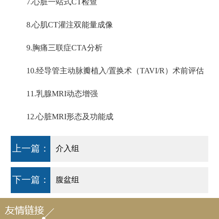
7.心脏一站式CT检查
8.心肌CT灌注双能量成像
9.胸痛三联症CTA分析
10.经导管主动脉瓣植入/置换术（TAVI/R）术前评估
11.乳腺MRI动态增强
12.心脏MRI形态及功能成
上一篇：
介入组
下一篇：
腹盆组