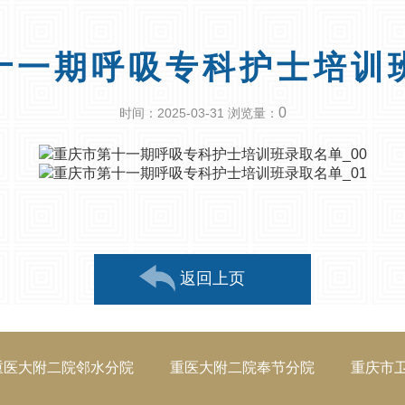
十一期呼吸专科护士培训
0
时间：2025-03-31 浏览量：
返回上页
重医大附二院邻水分院
重医大附二院奉节分院
重庆市