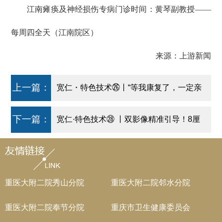
江南瘫痪及神经损伤专病门诊时间：黄琴副教授——
每周四全天（江南院区）
来源：上游新闻
上一篇：
宽仁・特色技术㉖丨“等我康复了，一定亲
自送上锦旗！”——重医附二院助力患者逆
下一篇：
宽仁·特色技术㉘ 丨双影像精准引导！8厘
转瘫痪命运
米复杂肾结石实现微创清除
重医大附二院秀山分院
重医大附二院邻水分院
重医大附二院奉节分院
重庆市卫生健康委员会