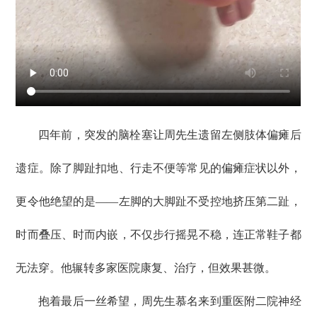
四年前，突发的脑栓塞让周先生遗留左侧肢体偏瘫后
遗症。除了脚趾扣地、行走不便等常见的偏瘫症状以外，
更令他绝望的是——左脚的大脚趾不受控地挤压第二趾，
时而叠压、时而内嵌，不仅步行摇晃不稳，连正常鞋子都
无法穿。他辗转多家医院康复、治疗，但效果甚微。
抱着最后一丝希望，周先生慕名来到重医附二院神经