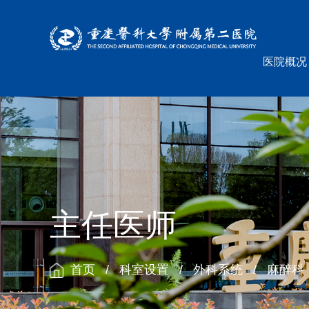
医院概况
主任医师
首页
/
科室设置
/
外科系统
/
麻醉科