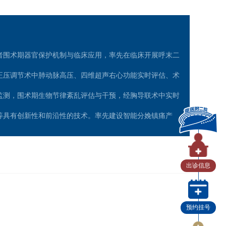
者围术期器官保护机制与临床应用，率先在临床开展呼末二
正压调节术中肺动脉高压、四维超声右心功能实时评估、术
能监测，围术期生物节律紊乱评估与干预，经胸导联术中实时
等具有创新性和前沿性的技术。率先建设智能分娩镇痛产
生命体征监控、产程进展、患者自控镇痛系统与物联网技术
轻了医护人员的工作强度同时提高了患者满意度，在国内多
出诊信息
良好的社会效益。
预约挂号