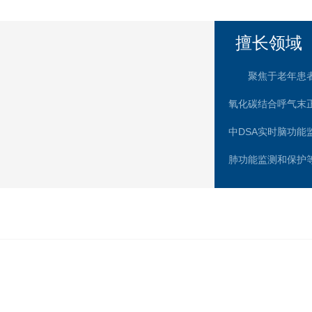
擅长领域
聚焦于老年患
氧化碳结合呼气末
中DSA实时脑功
肺功能监测和保护
房，将产妇、胎儿
相结合，极大的减
家医院推广获得了