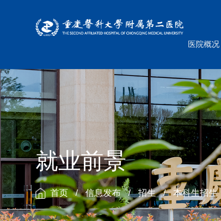
医院概况
就业前景
首页
/
信息发布
/
招生
/
本科生招生