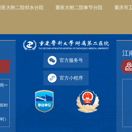
重医大附二院邻水分院
重医大附二院奉节分院
重庆市
江
官方服务号
官方小程序
（周一
下班时
4小时）