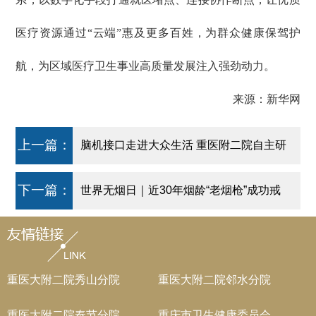
医疗资源通过“云端”惠及更多百姓，为群众健康保驾护
航，为区域医疗卫生事业高质量发展注入强劲动力。
来源：新华网
上一篇：
脑机接口走进大众生活 重医附二院自主研
发脑电AI装备可测大脑年龄、能为癫痫报
下一篇：
世界无烟日｜近30年烟龄“老烟枪”成功戒
警
烟，靠的是毅力？医生这么说→
重医大附二院秀山分院
重医大附二院邻水分院
重医大附二院奉节分院
重庆市卫生健康委员会