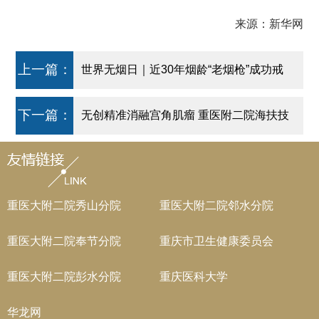
来源：新华网
上一篇：
世界无烟日｜近30年烟龄“老烟枪”成功戒
烟，靠的是毅力？医生这么说→
下一篇：
无创精准消融宫角肌瘤 重医附二院海扶技
术守护育龄女性健康
重医大附二院秀山分院
重医大附二院邻水分院
重医大附二院奉节分院
重庆市卫生健康委员会
重医大附二院彭水分院
重庆医科大学
华龙网