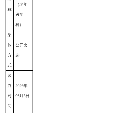
（老年
称
医学
科）
采
购
公开比
方
选
式
谈
判
2026年
时
06月3日
间