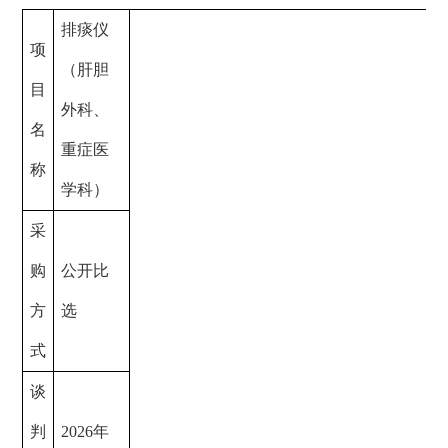
排痰仪
项
（
肝胆
目
外科、
名
重症医
称
学科
）
采
购
公开比
方
选
式
谈
判
2026
年