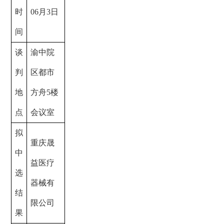
时
06
月
3
日
间
谈
渝中院
判
区都市
地
方舟
5楼
点
会议室
拟
重庆晟
中
益医疗
选
器械有
结
限公司
果