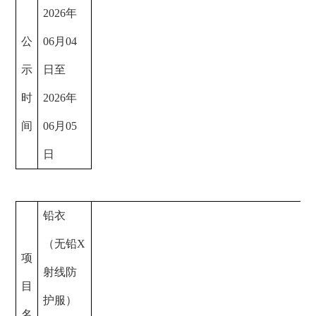
202
6
年
公
06
月
04
示
日至
时
202
6
年
间
06
月
05
日
铅衣
（无铅
X
项
射线防
目
护服）
名