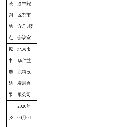
谈
渝中院
判
区都市
地
方舟
5楼
点
会议室
拟
北京市
中
华仁益
选
康科技
结
发展有
果
限公司
2026年
公
06月04