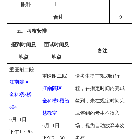
眼科
1
合计
9
五、考核安排
报到时间及
面试时间及
备注
地点
地点
重医附二院
重医附二院
请
考生提前规划好行
江南院区
江南院区
程，在指定时间内完成
全科楼
8楼
全科楼
8楼智
签到，未在规定时间完
804
慧教室
成签到的
考生不得入
6月
11
日
6月
11
日
场，视为自动放弃本次
下午
1：30
-
下
午
2
：
3
0
考核。