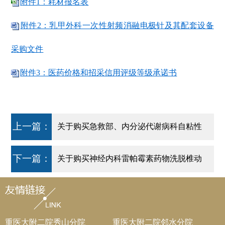
附件1：耗材报名表
附件2：乳甲外科一次性射频消融电极针及其配套设备
采购文件
附件3：医药价格和招采信用评级等级承诺书
上一篇：
关于购买急救部、内分泌代谢病科自粘性
软聚硅酮银离子泡沫敷料(自粘性软聚硅酮
下一篇：
关于购买神经内科雷帕霉素药物洗脱椎动
银离子泡沫敷料)的公告
脉支架系统的公告
重医大附二院秀山分院
重医大附二院邻水分院